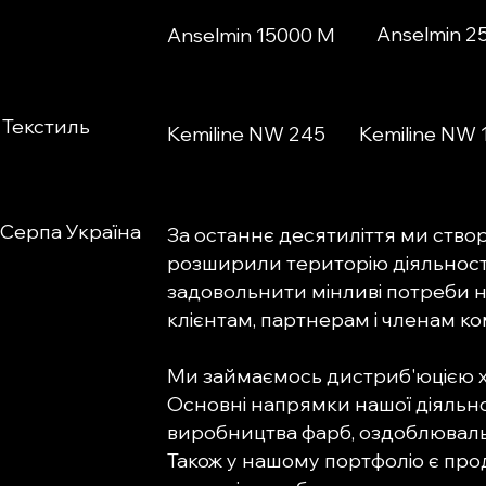
Anselmin 2
Anselmin 15000 M
Текстиль
Kemiline NW 245
Kemiline NW 
Серпа Україна
За останнє десятиліття ми створ
розширили територію діяльності
задовольнити мінливі потреби 
клієнтам, партнерам і членам ко
Ми займаємось дистриб'юцією хі
Основні напрямки нашої діяльно
виробництва фарб, оздоблювальн
Також у нашому портфоліо є прод