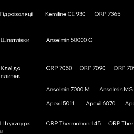
Гідроізоляції
Kemiline CE 930
ORP 7365
Шпатлівки
Anselmin 50000 G
Клеї до
ORP 7050
ORP 7090
ORP 70
плитек
Anselmin 7000 M
Anselmin MS 
Apexil 5011
Apexil 6070
Ape
Штукатурк
ORP Thermobond 45
ORP Ther
и