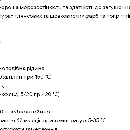
хороша морозостійкість та здатність до загущенн
урах глянсових та шовковистих фарб та покриттів
я
емоподібна рідина
 30 хвилин при 150 ℃)
С)
рукфільд, 5/20 при 20 ℃)
00 кг куб контейнер
ання: 12 місяців при температурі 5-35 ℃
 допускати замерзання