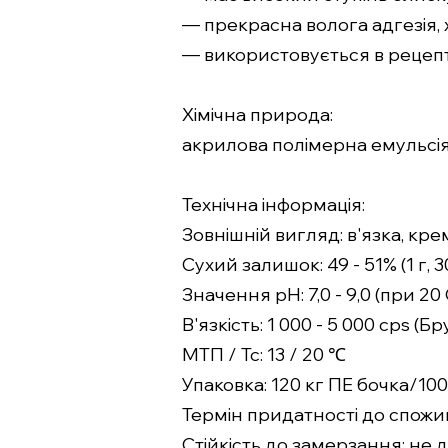
— прекрасна волога адгезія, 
— використовується в рецепт
Хімічна природа:
акрилова полімерна емульсі
Технічна інформація:
Зовнішній вигляд: в'язка, кр
Сухий залишок: 49 - 51% (1 г,
Значення pH: 7,0 - 9,0 (при 20 
В'язкість: 1 000 - 5 000 cps (Б
МТП / Тс: 13 / 20 ℃
Упаковка: 120 кг ПЕ бочка/10
Термін придатності до спожив
Стійкість до замерзання: не