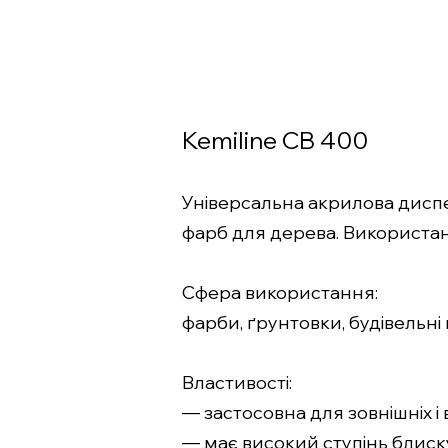
Kemiline CB 400
Універсальна акрилова диспер
фарб для дерева. Використанн
Сфера використання:
фарби, ґрунтовки, будівельні
Властивості:
— застосовна для зовнішніх і в
— має високий ступінь блиск