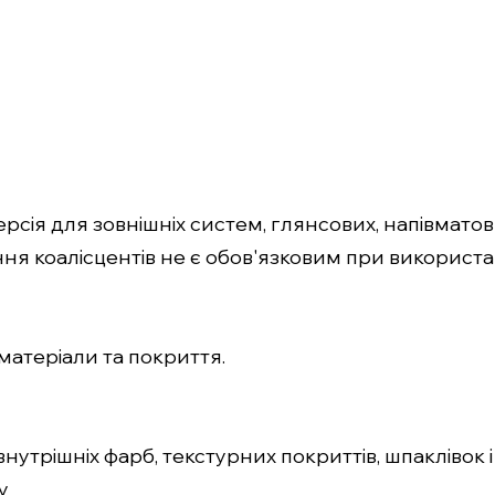
сія для зовнішніх систем, глянсових, напівматови
я коалісцентів не є обов'язковим при використан
 матеріали та покриття.
нутрішніх фарб, текстурних покриттів, шпаклівок і 
у