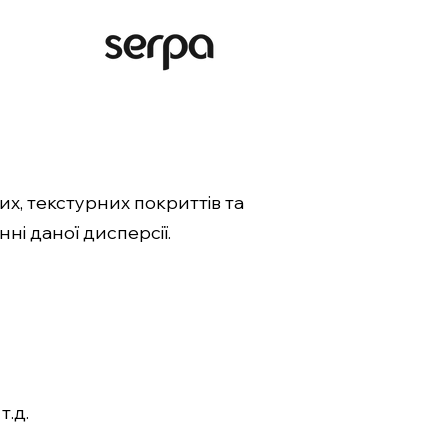
х, текстурних покриттів та
ні даної дисперсії.
т.д.