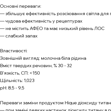
Основні переваги:
— збільшує ефективність розсіювання світла для 
— чудова ефективність у рецептурах
— не містить АФЕО та має низький рівень ЛОС
— слабкий запах
Властивості:
Зовнішній вигляд: молочна біла рідина
Вміст твердих речовин, % 30 - 32
В'язкість, СП: <150
Щільність: 1,023
pH: 8,5 - 9,5
Переваги заміни продуктом Hique діоксиду титан
— при заміні деяких частинок діоксиду титану в 