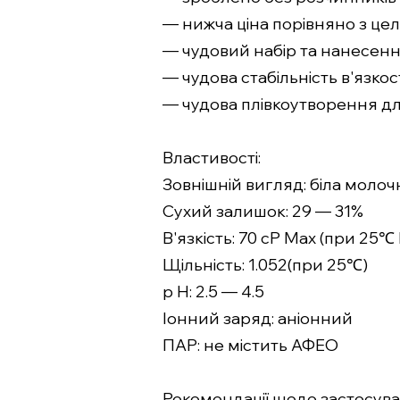
— нижча ціна порівняно з ц
— чудовий набір та нанесен
— чудова стабільність в'язкос
— чудова плівкоутворення д
Властивості:
Зовнішній вигляд: біла молоч
Сухий залишок: 29 — 31%
В'язкість: 70 cP Max (при 25℃ 
Щільність: 1.052(при 25℃)
p H: 2.5 — 4.5
Іонний заряд: аніонний
ПАР: не містить АФЕО
Рекомендації щодо застосува