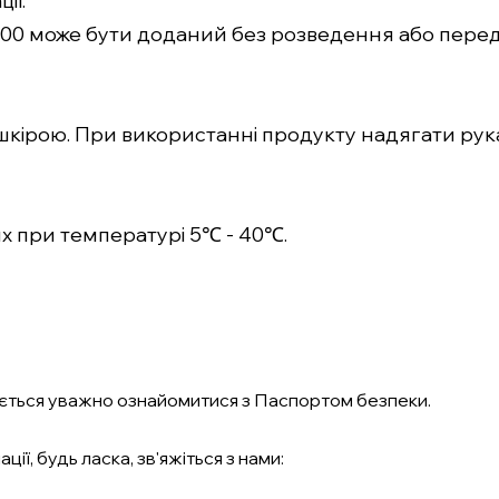
ії:
R 100 може бути доданий без розведення або перед
 шкірою. При використанні продукту надягати рук
ях при температурі 5℃ - 40℃.
ться уважно ознайомитися з Паспортом безпеки.
ї, будь ласка, зв'яжіться з нами: