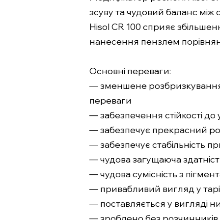
зсуву та чудовий баланс між 
Hisol CR 100 сприяє збільшенн
нанесення пензлем порівнян
Основні переваги:
— зменшене розбризкування
переваги
— забезпечення стійкості до 
— забезпечує прекрасний р
— забезпечує стабільність пр
— чудова загущаюча здатніст
— чудова сумісність з пігмен
— привабливий вигляд у тарі
— поставляється у вигляді ни
— зроблено без розчинників 