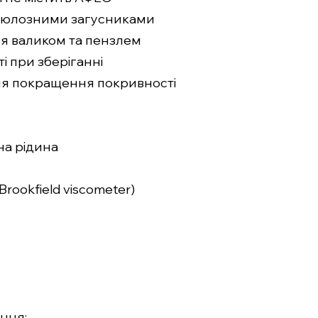
елюлозними загусниками
ня валиком та пензлем
ті при зберіганні
ля покращення покривності
на рідина
Brookfield viscometer)
ння: