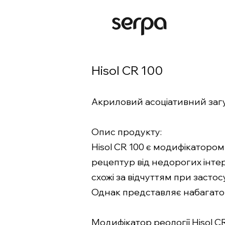
Hisol CR 100
Акриловий асоціативний заг
Опис продукту:
Hisol CR 100 є модифікатором
рецептур від недорогих інтер
схожі за відчуттям при засто
Однак представляє набагато
Модифікатор реології Hisol 