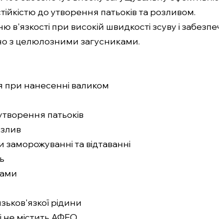
стійкістю до утворення патьоків та розливом.
ю в'язкості при високій швидкості зсуву і забезп
о з целюлозними загусниками.
 при нанесенні валиком
утворення патьоків
озлив
и заморожуванні та відтаванні
ь
тами
зьков'язкої рідини
і не містить АФЕО