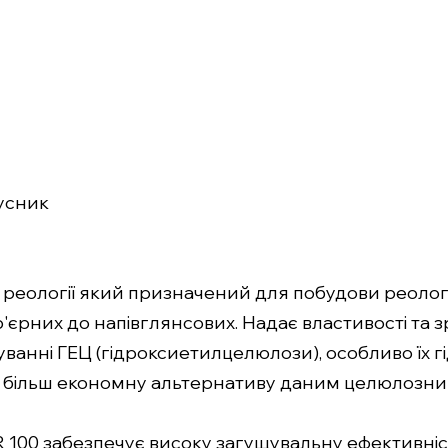
усник
 реології який призначений для побудови реологі
'єрних до напівглянсових. Надає властивості та з
суванні ГЕЦ (гідроксиетилцелюлози), особливо їх 
 більш економну альтернативу даним целюлозни
CR 100 забезпечує високу загущувальну ефективні