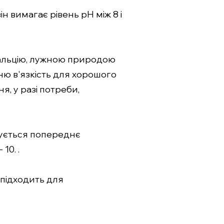
ін вимагає рівень pH між 8 і
 кальцію, лужною природою
тню в'язкість для хорошого
, у разі потреби,
ндується попереднє
10. .
підходить для