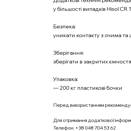
Додаткові технічні рекомендац
у більшості випадків Hisol C
Безпека:
уникати контакту з очима та
Зберігання:
зберігати в закритих ємност
Упаковка:
— 200 кг пластикові бочки
Перед використанням рекомендує
Для отримання додаткової інформаці
Телефон: +38 048 704 53 62