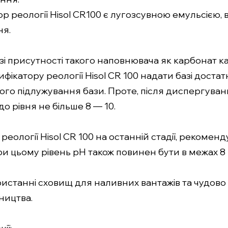
ор реології Hisol CR100 є лугозсувною емульсією, в
ня.
разі присутності такого наповнювача як карбонат
фікатору реології Hisol CR 100 надати базі доста
о підлужування бази. Проте, після диспергування
 рівня не більше 8 — 10.
еології Hisol CR 100 на останній стадії, рекоме
и цьому рівень pH також повинен бути в межах 8 - 
станні сховищ для наливних вантажів та чудово 
ництва.