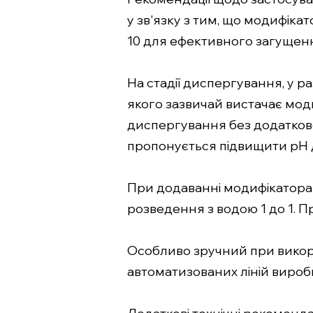
у зв'язку з тим, що модифікат
10 для ефективного загущен
На стадії диспергування, у 
якого зазвичай вистачає моди
диспергування без додатковог
пропонується підвищити pH до
При додаванні модифікатора р
розведення з водою 1 до 1. Пр
Особливо зручний при викори
автоматизованих ліній вироб