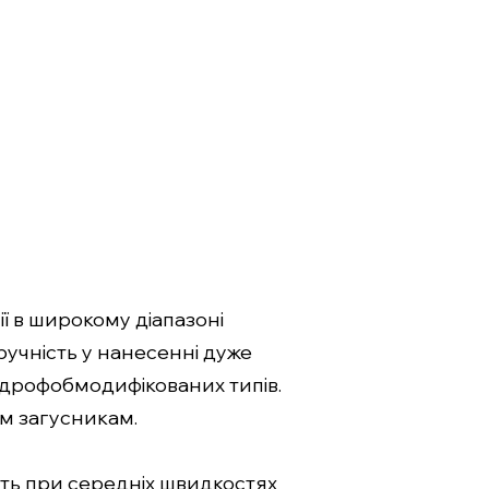
ї в широкому діапазоні
ручність у нанесенні дуже
гідрофобмодифікованих типів.
м загусникам.
сть при середніх швидкостях