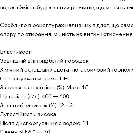
водостійкість будівельних розчинів, що містять такі
Особливо в рецептурах наливних підлог, що само
опору по стирання, міцність на вигин і стисненн
Властивості:
Зовнішній вигляд: білий порошок
Хімічний склад: вінілацетатно-акриловий терпол
Стабілізуюча система: ПВС
Залишкова вологість (%): Макс. 1,5
Щільність (г/л): 400 — 600
Зольний залишок (%): 12 ± 2
Лугостійкість: висока
Після диспергування з водою: 1:1
Рівень pH: 6,0 — 7,0