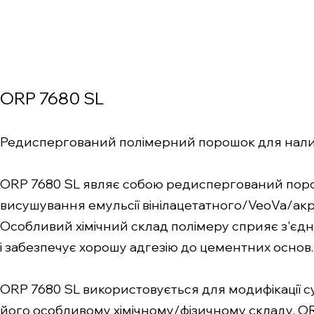
ORP 7680 SL
Редиспергований полімерний порошок для налив
ORP 7680 SL являє собою редиспергований пор
висушування емульсії вінілацетатного/VeoVa/акр
Особливий хімічний склад полімеру сприяє з'є
і забезпечує хорошу адгезію до цементних основ.
ORP 7680 SL використовується для модифікації сум
його особливому хімічному/фізичному складу, OR